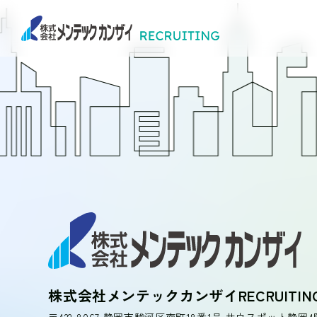
岩田 幸也
久松 泰揮
山田 恭平
一覧へ
会社概要
株式会社メンテックカンザイRECRUITIN
〒422-8067 静岡市駿河区南町18番1号 サウスポット静岡4