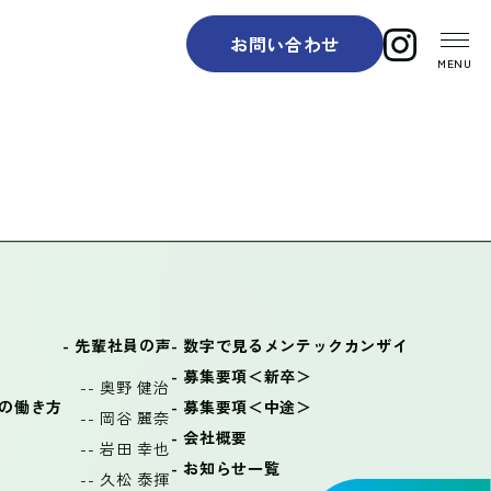
お問い合わせ
MENU
お問い合わせ / エン
トリー
- 先輩社員の声
- 数字で見るメンテックカンザイ
- 募集要項＜新卒＞
-- 奥野 健治
での働き方
- 募集要項＜中途＞
-- 岡谷 麗奈
- 会社概要
-- 岩田 幸也
- お知らせ一覧
-- 久松 泰揮