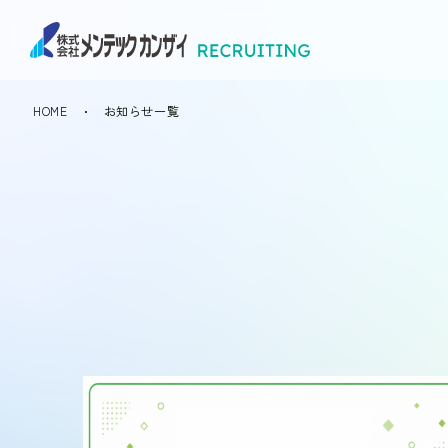
岩田 幸也
久松 泰揮
山田 恭平
一覧へ
HOME
お知らせ一覧
会社概要