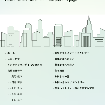
お知らせ
お問い合わせ / エントリー
- ホーム
- 数字で見るメンテックカンザイ
- ごあいさつ
- 募集要項＜新卒＞
- メンテックカンザイでの働き方
- 募集要項＜中途＞
- 先輩社員の声
- 会社概要
-- 奥野 健治
- お知らせ一覧
-- 岡谷 麗奈
- お問い合わせ / エントリー
-- 岩田 幸也
- 就活ハラスメント防止に関する宣言
-- 久松 泰揮
-- 山田 恭平