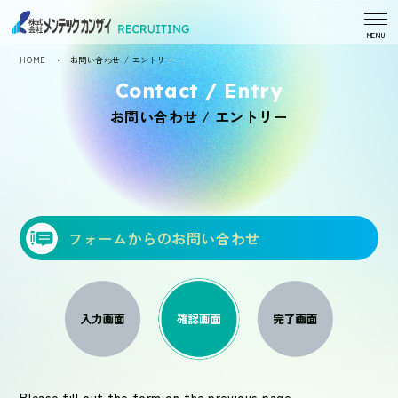
岩田 幸也
久松 泰揮
山田 恭平
MENU
HOME
お問い合わせ / エントリー
ごあいさつ
メンテックカンザイ
一覧へ
での働き方
お問い合わせ / エントリー
数字で見る
会社概要
メンテックカンザイ
会社概要
先輩社員の声
募集要項
フォームからのお問い合わせ
奥野 健治
岡谷 麗奈
新卒採用
中途採用
岩田 幸也
久松 泰揮
山田 恭平
一覧へ
エントリー
Please fill out the form on the previous page.